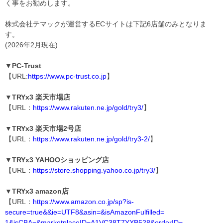
く事をお勧めします。
株式会社テマックが運営するECサイトは下記6店舗のみとなりま
す。
(2026年2月現在)
▼PC-Trust
【URL:
https://www.pc-trust.co.jp
】
▼TRYx3 楽天市場店
【URL：
https://www.rakuten.ne.jp/gold/try3/
】
▼TRYx3 楽天市場2号店
【URL：
https://www.rakuten.ne.jp/gold/try3-2/
】
▼TRYx3 YAHOOショッピング店
【URL：
https://store.shopping.yahoo.co.jp/try3/
】
▼TRYx3 amazon店
【URL：
https://www.amazon.co.jp/sp?is-
secure=true&&ie=UTF8&asin=&isAmazonFulfilled=
1&isCBA=&marketplaceID=A1VC38T7YXB528&orderID=