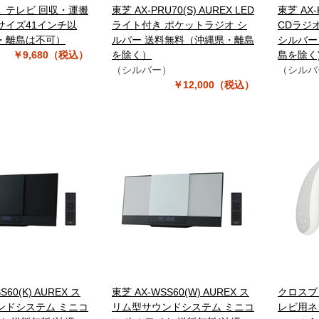
】テレビ 回収・運搬
東芝 AX-PRU70(S) AUREX LED
東芝 AX-
サイズ41インチ以
ライト付き ポケットラジオ シ
CDラジ
・離島は不可）
ルバー 送料無料（沖縄県・離島
シルバー
￥9,680（税込）
を除く）
島を除く
（シルバー）
（シルバ
￥12,000（税込）
S60(K) AUREX ス
東芝 AX-WSS60(W) AUREX ス
クロスブレ
ンドシステム ミニコ
リム型サウンドシステム ミニコ
レビ用ネ