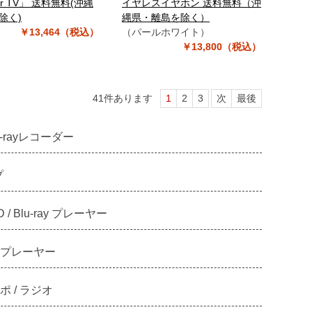
or TV」 送料無料(沖縄
イヤレスイヤホン 送料無料（沖
除く)
縄県・離島を除く）
￥13,464（税込）
（パールホワイト）
￥13,800（税込）
41
件あります
1
2
3
次
最後
u-rayレコーダー
プ
D / Blu-ray プレーヤー
プレーヤー
 / ラジオ