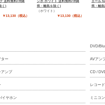
ク 送料無料(沖縄
ンポ ホワイト 送料無料(沖縄
エール f
除く)
県・離島を除く)
県・離島
）
（ホワイト）
￥13,130（税込）
￥13,130（税込）
DVD/Bl
アター
AVアン
ンアンプ
CD / DV
ー
レコード
/イヤホン
ミニコンポ