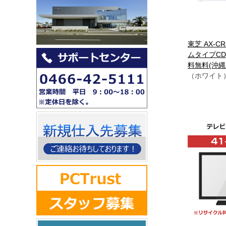
東芝 AX-CR
ムタイプCD
料無料(沖
（ホワイト