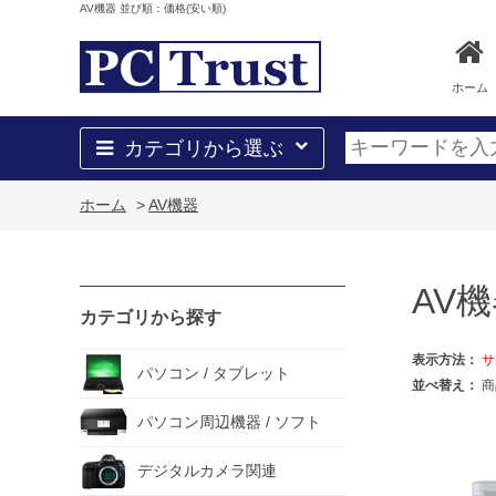
AV機器 並び順：価格(安い順)
ホーム
カテゴリから選ぶ
ホーム
>
AV機器
AV
カテゴリから探す
表示方法：
サ
パソコン / タブレット
並べ替え：
商
パソコン周辺機器 / ソフト
デジタルカメラ関連