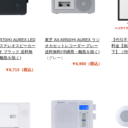
70(K) AUREX LED
東芝 AX-KR50(H) AUREX ラジ
【代引不
 ステレオスピーカー
オカセットレコーダー グレー
料金【画
 ブラック 送料無
送料無料(沖縄県・離島を除く)
下】（沖
離島を除く)
（グレー）
）
￥6,900（税込）
￥6,713（税込）