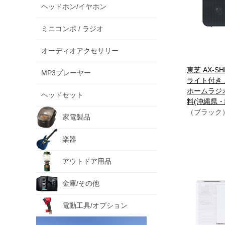
ヘッドホン/イヤホン
ミニコンポ / ラジオ
オーディオアクセサリー
東芝 AX-SHR
MP3プレーヤー
ライト付き
ホームラジオ
ヘッドセット
料(沖縄県・
（ブラック
家電製品
楽器
アウトドア用品
金庫/その他
電動工具/オプション