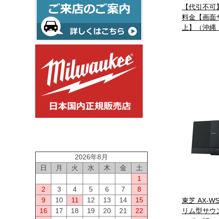
【代引不可
料金【画面
上】（沖縄
2026年8月
日
月
火
水
木
金
土
1
2
3
4
5
6
7
8
9
10
11
12
13
14
15
東芝 AX-WS
16
17
18
19
20
21
22
リム型サウ