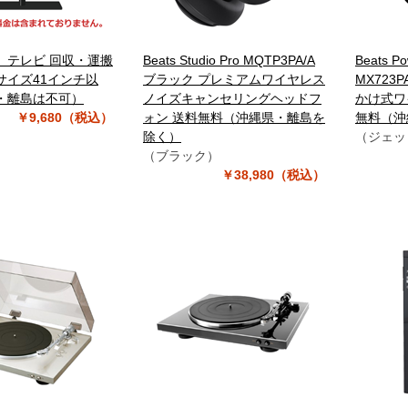
】テレビ 回収・運搬
Beats Studio Pro MQTP3PA/A
Beats Po
サイズ41インチ以
ブラック プレミアムワイヤレス
MX723
・離島は不可）
ノイズキャンセリングヘッドフ
かけ式ワ
￥9,680（税込）
ォン 送料無料（沖縄県・離島を
無料（沖
除く）
（ジェッ
（ブラック）
￥38,980（税込）