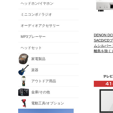
ヘッドホン/イヤホン
ミニコンポ / ラジオ
オーディオアクセサリー
DENON DC
MP3プレーヤー
SACD/C
ムシルバー
ヘッドセット
離島を除く
家電製品
楽器
アウトドア用品
金庫/その他
電動工具/オプション