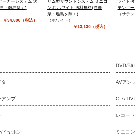
ピーカーシステム 送
リム型サウンドシステム ミニコ
ライト付
県・離島除く)
ンポ ホワイト 送料無料(沖縄
テンゴー
）
県・離島を除く)
（サテン
￥34,800（税込）
（ホワイト）
￥13,130（税込）
DVD/Bl
アター
AVアン
ンアンプ
CD / DV
ー
レコード
/イヤホン
ミニコンポ