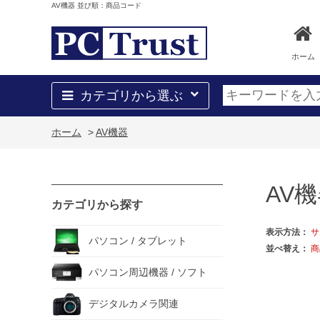
AV機器 並び順：商品コード
ホーム
カテゴリから選ぶ
ホーム
>
AV機器
AV
カテゴリから探す
表示方法：
サ
パソコン / タブレット
並べ替え：
商
パソコン周辺機器 / ソフト
デジタルカメラ関連