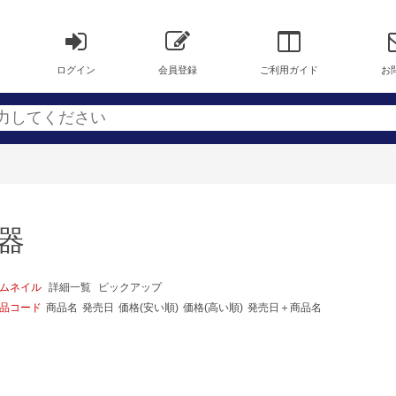
ログイン
会員登録
ご利用ガイド
お
機器
ムネイル
詳細一覧
ピックアップ
品コード
商品名
発売日
価格(安い順)
価格(高い順)
発売日＋商品名