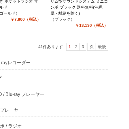
き ポケットラジオ サ
リム型サウンドシステム ミニコ
ルド
ンポ ブラック 送料無料(沖縄
ゴールド）
県・離島を除く)
￥7,800（税込）
（ブラック）
￥13,130（税込）
41
件あります
1
2
3
次
最後
u-rayレコーダー
プ
D / Blu-ray プレーヤー
プレーヤー
 / ラジオ