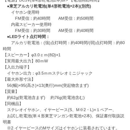
【電源】DC3V(単4形乾電池2本)br> 【電池持続時間】
●東芝アルカリ乾電池(単4形乾電池×2本)(別売)
イヤホン使用時
FM受信：約40時間 AM受信：約50時間
内蔵スピーカー使用時
FM受信：約30時間 AM受信：約40時間
●LEDライト点灯時間：
アルカリ乾電池：(強)点灯時間：約40時間/(弱)点灯時間：約80
時間
【スピーカー】φ3.0ｃｍ(8Ω)×1
【実用最大出力】80ｍW
【入出力端子】
イヤホン出力：φ3.5ｍｍステレオミニジャック
【最大外形寸法】
56(幅)×95(高さ)×13(奥行)mm(突起物含まず)
【質量】
約62g(乾電池含まず) 約76g(乾電池含む)
【同梱品】
ステレオイヤホン、イヤーピース(S、M※2・L)×１ペアー、
お試し乾電池(単４形東芝マンガン乾電池×2本)、保証書付取扱説
明書
※2 イヤーピースのMサイズはイヤホンに装着されています。