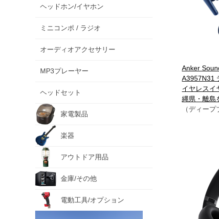
ヘッドホン/イヤホン
ミニコンポ / ラジオ
オーディオアクセサリー
Anker Sound
MP3プレーヤー
A3957N3
イヤレスイ
ヘッドセット
縄県・離島
（ディープ
家電製品
楽器
アウトドア用品
金庫/その他
電動工具/オプション