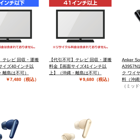
】テレビ 回収・運搬
【代引不可】テレビ 回収・運搬
Anker So
サイズ40インチ以
料金【画面サイズ41インチ以
A3957
・離島は不可）
上】（沖縄・離島は不可）
ク ワイ
￥7,480（税込）
￥9,680（税込）
料（沖縄
（ミッド