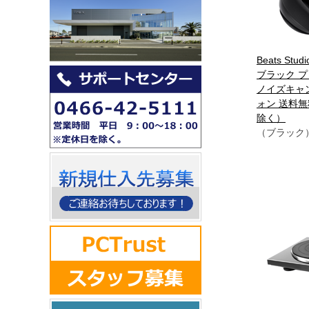
Beats Stud
ブラック 
ノイズキャ
ォン 送料
除く）
（ブラック