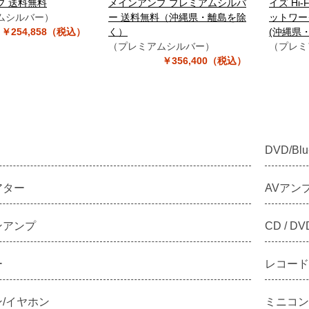
プ 送料無料
メインアンプ プレミアムシルバ
イズ Hi
ムシルバー）
ー 送料無料（沖縄県・離島を除
ットワー
￥254,858（税込）
く）
(沖縄県
（プレミアムシルバー）
（プレミ
￥356,400（税込）
DVD/Bl
アター
AVアン
ンアンプ
CD / DV
ー
レコード
/イヤホン
ミニコンポ