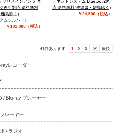
-Fi プリメインアンプ ネ
ーネントシステム Bluetooth対
ク再生対応 送料無料
応 送料無料(沖縄県・離島除く)
・離島除く)
￥24,500（税込）
アムシルバー）
￥101,000（税込）
41
件あります
1
2
3
次
最後
u-rayレコーダー
プ
D / Blu-ray プレーヤー
プレーヤー
 / ラジオ