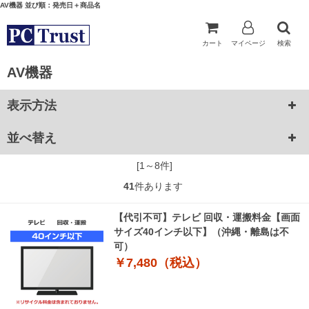
AV機器 並び順：発売日＋商品名
カート
マイページ
検索
AV機器
表示方法
並べ替え
[1～8件]
41
件あります
【代引不可】テレビ 回収・運搬料金【画面
サイズ40インチ以下】（沖縄・離島は不
可）
￥7,480（税込）