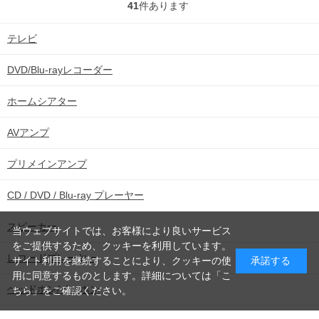
41
件あります
テレビ
込
DVD/Blu-rayレコーダー
ホームシアター
み
AVアンプ
プリメインアンプ
中
CD / DVD / Blu-ray プレーヤー
スピーカー
当ウェブサイトでは、お客様により良いサービス
をご提供するため、クッキーを利用しています。
レコードプレーヤー
サイト利用を継続することにより、クッキーの使
承諾する
用に同意するものとします。詳細については「
こ
ヘッドホン/イヤホン
ちら
」をご確認ください。