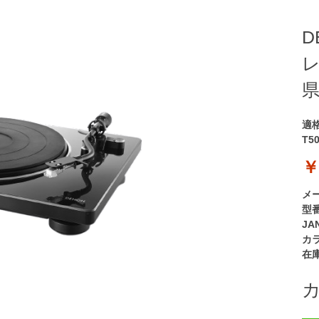
D
レ
県
適
T5
￥
メ
型
JA
カ
在