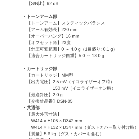
【S/N比】62 dB
・トーンアーム部
【トーンアーム】スタティックバランス
【アーム有効長】220 mm
【オーバーハング】16 mm
【オフセット角】23度
【針圧可変範囲】0 ～ 4.0 g（1目盛り: 0.1 g）
【適合カートリッジ自重】5.0 ～ 13.0 g
・カートリッジ部
【カートリッジ】MM型
【出力電圧】2.5 mV（イコライザーオフ時）
150 mV（イコライザーオン時）
【最適針圧】2.0 g
【交換針品番】DSN-85
・共通部
【最大外形寸法】
W414 × H105 × D342 mm
W414 × H132 × D347 mm（ダストカバー取り付け時）
【質量】5.6 kg（ダストカバーを含む）