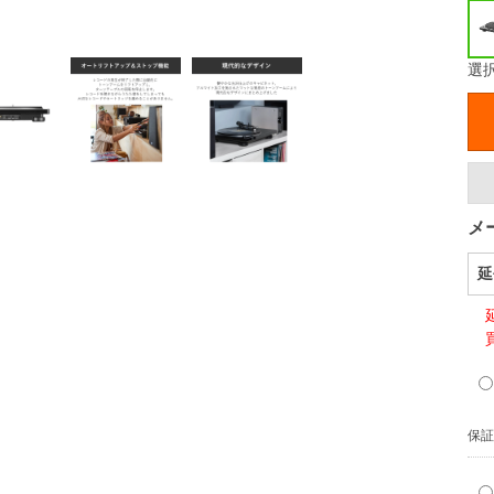
選
メ
延
保証