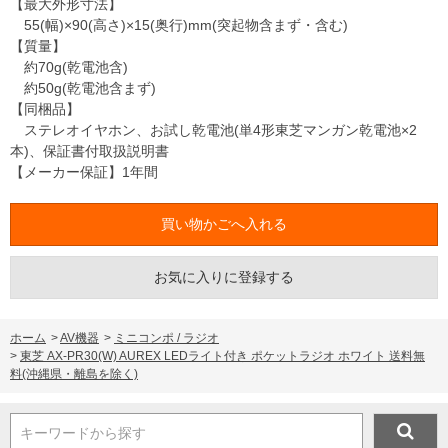
【最大外形寸法】
55(幅)×90(高さ)×15(奥行)mm(突起物含まず・含む)
【質量】
約70g(乾電池含)
約50g(乾電池含まず)
【同梱品】
ステレオイヤホン、お試し乾電池(単4形東芝マンガン乾電池×2
本)、保証書付取扱説明書
【メーカー保証】1年間
お気に入りに登録する
ホーム
>
AV機器
>
ミニコンポ / ラジオ
>
東芝 AX-PR30(W) AUREX LEDライト付き ポケットラジオ ホワイト 送料無
料(沖縄県・離島を除く)
キーワードから探す