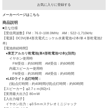
お気に入りに登録する
メーカーページはこちら
商品説明
■主な仕様
【受信周波数】FM：76.0~108.0MHz AM：522~1,710kHz
【電源】DC3V(単4形充電式ニッケル水素電池×2本/単４形乾電池2
本)
【電池持続時間】
●東芝アルカリ乾電池(単4形乾電池×2本)(別売)
イヤホン使用時
FM受信：約50時間 AM受信：約60時間
内蔵スピーカー使用時
FM受信：約35時間 AM受信：約45時間
●LEDライト点灯時間：
(強)点灯時間：約40時間/(弱)点灯時間：約80時間
【スピーカー】φ2.7ｃｍ(8Ω)×1
【実用最大出力】80ｍW
【入出力端子】
イヤホン出力：φ3.5ｍｍステレオミニジャック