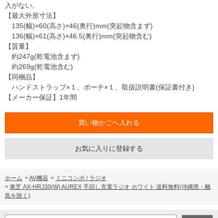
入がない。
【最大外形寸法】
135(幅)×60(高さ)×46(奥行)mm(突起物含まず)
136(幅)×61(高さ)×46.5(奥行)mm(突起物含む)
【質量】
約247g(乾電池含まず)
約269g(乾電池含む)
【同梱品】
ハンドストラップ×１、ポーチ×１、取扱説明書(保証書付き)
【メーカー保証】1年間
お気に入りに登録する
ホーム
>
AV機器
>
ミニコンポ / ラジオ
>
東芝 AX-HRJ30(W) AUREX 手回し充電ラジオ ホワイト 送料無料(沖縄県・離
島を除く)