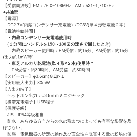
【受信周波数】FM：76.0~108MHz AM：531~1,710kHz
●共通部
【電源】
DC2.7V(内蔵コンデンサー充電池）/DC3V(単４形乾電池２本）
【電池持続時間】
・内蔵コンデンサー充電池使用時
(１分間にハンドルを150～180回の速さで回したとき)
内蔵スピーカー使用時：FM受信：約15分、AM受信：約15分
(出力約1mW時）
・東芝アルカリ乾電池(単４形×２本)使用時＊
FM受信：約30時間、AM受信：約30時間
【スピーカー】φ3.6cm(８Ω)×１
【実用最大出力】80mW
【入出力端子】
ヘッドホン出力：φ3.5ｍｍミニジャック
【携帯充電端子】USB端子
【保護等級】
JIS IP54等級相当
防水：あらゆる方向からの水の飛まつによっても有害な影響を及
ぼさない。
防塵：電気機器の所定の動作及び安全性を阻害する量の粉埃の侵