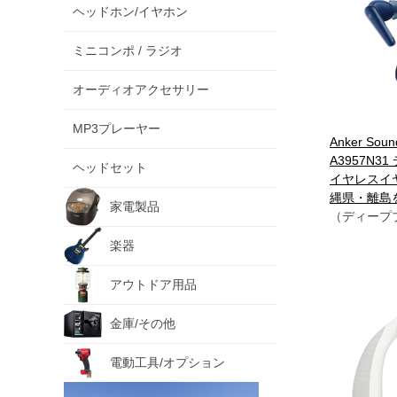
ヘッドホン/イヤホン
ミニコンポ / ラジオ
オーディオアクセサリー
MP3プレーヤー
Anker Sound
A3957N3
ヘッドセット
イヤレスイ
縄県・離島
家電製品
（ディープ
楽器
アウトドア用品
金庫/その他
電動工具/オプション