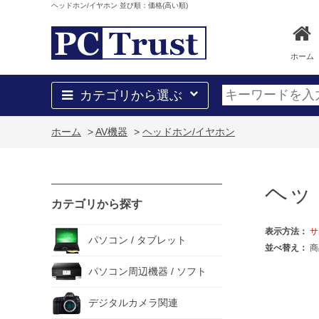
ヘッドホン/イヤホン 並び順：価格(高い順)
ホーム
カテゴリから選ぶ
ホーム
>
AV機器
>
ヘッドホン/イヤホン
ヘッ
カテゴリから探す
表示方法：
サ
パソコン / タブレット
並べ替え：
商
パソコン周辺機器 / ソフト
デジタルカメラ関連