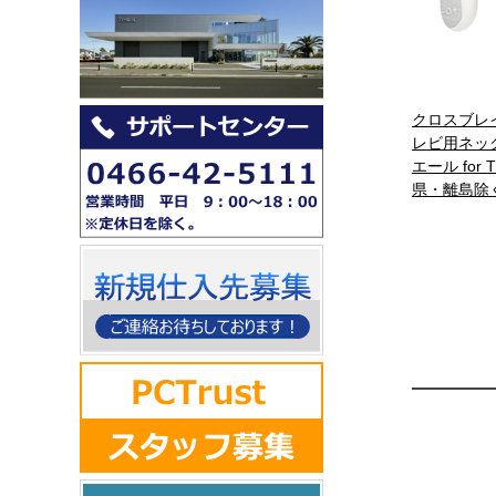
クロスブレイン
レビ用ネッ
エール for
県・離島除