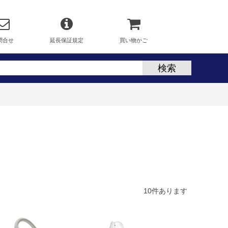
問合せ
延長保証規定
買い物かご
10
件あります