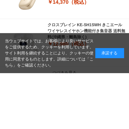
￥14,370（税込）
クロスブレイン KE-SH1SWH きこエール
ワイヤレスイヤホン機能付き集音器 送料無
料(沖縄県・離島除く)
当ウェブサイトでは、お客様により良いサービス
￥12,980（税込）
をご提供するため、クッキーを利用しています。
サイト利用を継続することにより、クッキーの使
承諾する
用に同意するものとします。詳細については「
こ
ちら
」をご確認ください。
つづきを見る
読
み
[1～8件]
10
件あります