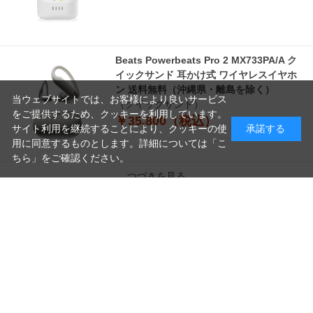
Beats Powerbeats Pro 2 MX733PA/A ク
イックサンド 耳かけ式 ワイヤレスイヤホ
ン 送料無料（沖縄県・離島を除く）
当ウェブサイトでは、お客様により良いサービス
（クイックサンド）
をご提供するため、クッキーを利用しています。
￥35,800（税込）
サイト利用を継続することにより、クッキーの使
承諾する
用に同意するものとします。詳細については「
こ
ちら
」をご確認ください。
つづきを見る
読
み
[1～8件]
10
件あります