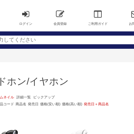
ログイン
会員登録
ご利用ガイド
お
ドホン/イヤホン
ムネイル
詳細一覧
ピックアップ
品コード
商品名
発売日
価格(安い順)
価格(高い順)
発売日＋商品名