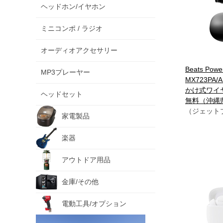
ヘッドホン/イヤホン
ミニコンポ / ラジオ
オーディオアクセサリー
Beats Powe
MP3プレーヤー
MX723PA
かけ式ワイ
ヘッドセット
無料（沖縄
（ジェット
家電製品
楽器
アウトドア用品
金庫/その他
電動工具/オプション