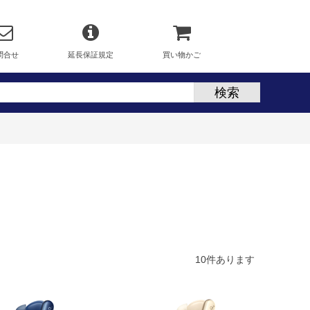
問合せ
延長保証規定
買い物かご
10
件あります