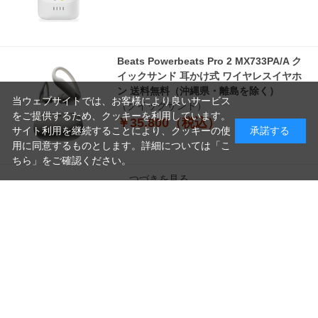
Beats Powerbeats Pro 2 MX733PA/A ク
イックサンド 耳かけ式 ワイヤレスイヤホ
ン 送料無料（沖縄県・離島を除く）
当ウェブサイトでは、お客様により良いサービス
（クイックサンド）
をご提供するため、クッキーを利用しています。
￥35,800（税込）
サイト利用を継続することにより、クッキーの使
承諾する
用に同意するものとします。詳細については「
こ
ちら
」をご確認ください。
つづきを見る
読
み
[1～8件]
10
件あります