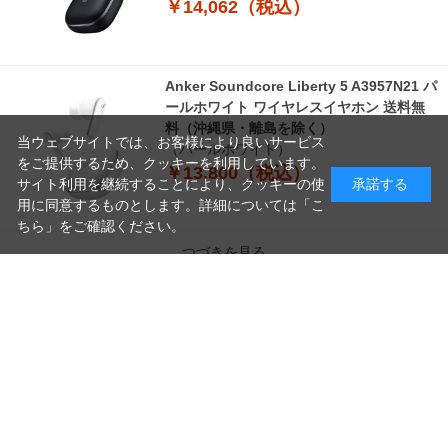
￥14,062（税込）
Anker Soundcore Liberty 5 A3957N21 パ
ールホワイト ワイヤレスイヤホン 送料無
料（沖縄県・離島を除く）
当ウェブサイトでは、お客様により良いサービス
（パールホワイト）
をご提供するため、クッキーを利用しています。
￥13,800（税込）
サイト利用を継続することにより、クッキーの使
承諾する
用に同意するものとします。詳細については「
こ
ちら
」をご確認ください。
つづきを見る
読
み
[1～8件]
10
件あります