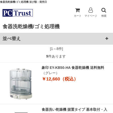
食器洗乾燥機/ゴミ処理機 並び順：発売日
カート
マイページ
検索
食器洗乾燥機/ゴミ処理機
並べ替え
[1～8件]
9
件あります
象印 EY-KB50-HA 食器乾燥機 送料無料
（グレー）
￥12,660（税込）
食器洗い乾燥機 据置タイプ 基本取付・入