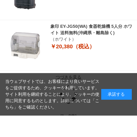
象印 EY-JG50(WA) 食器乾燥機 5人分 ホワ
イト 送料無料(沖縄県・離島除く)
（ホワイト）
￥20,380（税込）
つづきを見る
当ウェブサイトでは、お客様により良いサービス
読
をご提供するため、クッキーを利用しています。
サイト利用を継続することにより、クッキーの使
承諾する
用に同意するものとします。詳細については「
こ
ちら
」をご確認ください。
み
[1～8件]
9
件あります