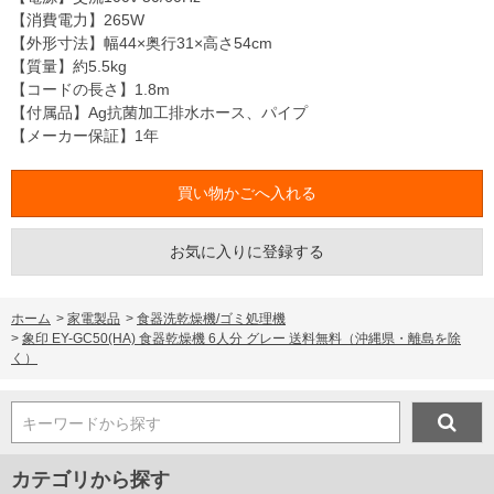
【消費電力】265W
【外形寸法】幅44×奥行31×高さ54cm
【質量】約5.5kg
【コードの長さ】1.8m
【付属品】Ag抗菌加工排水ホース、パイプ
【メーカー保証】1年
お気に入りに登録する
ホーム
>
家電製品
>
食器洗乾燥機/ゴミ処理機
>
象印 EY-GC50(HA) 食器乾燥機 6人分 グレー 送料無料（沖縄県・離島を除
く）
キーワードから探す
カテゴリから探す