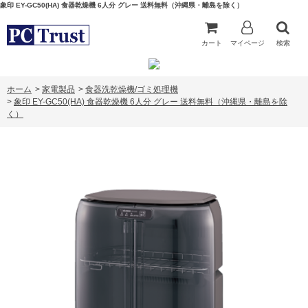
象印 EY-GC50(HA) 食器乾燥機 6人分 グレー 送料無料（沖縄県・離島を除く）
カート
マイページ
検索
ホーム
>
家電製品
>
食器洗乾燥機/ゴミ処理機
>
象印 EY-GC50(HA) 食器乾燥機 6人分 グレー 送料無料（沖縄県・離島を除
く）