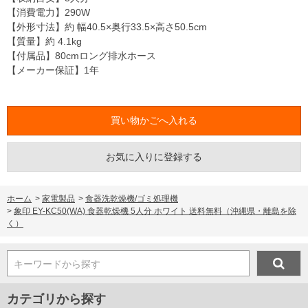
【消費電力】290W
【外形寸法】約 幅40.5×奥行33.5×高さ50.5cm
【質量】約 4.1kg
【付属品】80cmロング排水ホース
【メーカー保証】1年
お気に入りに登録する
ホーム
>
家電製品
>
食器洗乾燥機/ゴミ処理機
>
象印 EY-KC50(WA) 食器乾燥機 5人分 ホワイト 送料無料（沖縄県・離島を除
く）
キーワードから探す
カテゴリから探す