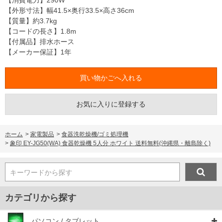
【消費電力】290W
【外形寸法】幅41.5×奥行33.5×高さ36cm
【質量】約3.7kg
【コードの長さ】1.8m
【付属品】排水ホース
【メーカー保証】1年
お気に入りに登録する
ホーム
>
家電製品
>
食器洗乾燥機/ゴミ処理機
>
象印 EY-JG50(WA) 食器乾燥機 5人分 ホワイト 送料無料(沖縄県・離島除く)
キーワードから探す
カテゴリから探す
パソコン / タブレット