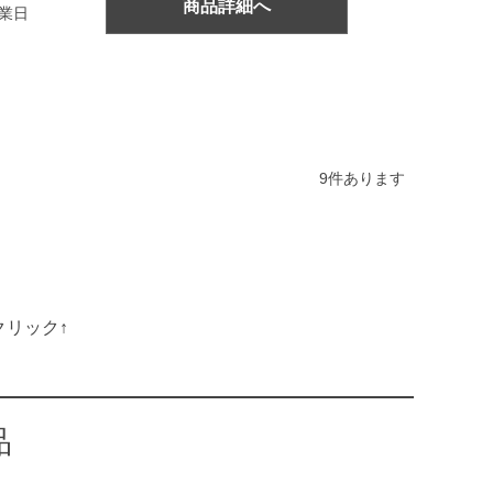
商品詳細へ
営業日
9
件あります
クリック↑
品