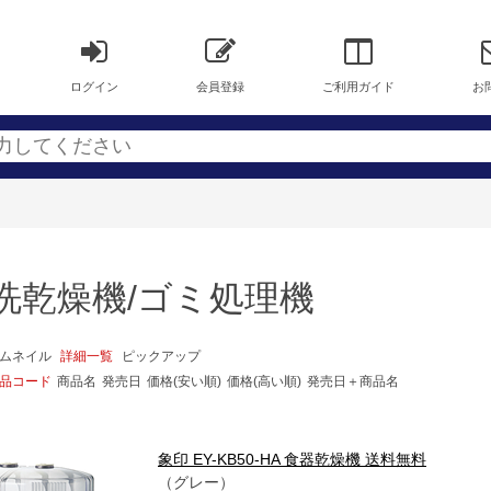
ログイン
会員登録
ご利用ガイド
お
洗乾燥機/ゴミ処理機
ムネイル
詳細一覧
ピックアップ
品コード
商品名
発売日
価格(安い順)
価格(高い順)
発売日＋商品名
象印 EY-KB50-HA 食器乾燥機 送料無料
（グレー）