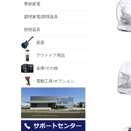
季節家電
調理家電/調理器具
照明器具
楽器
アウトドア用品
金庫/その他
電動工具/オプション