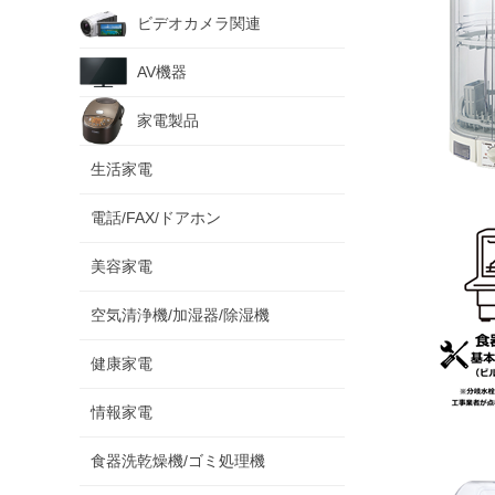
ビデオカメラ関連
AV機器
家電製品
生活家電
電話/FAX/ドアホン
美容家電
空気清浄機/加湿器/除湿機
健康家電
情報家電
食器洗乾燥機/ゴミ処理機