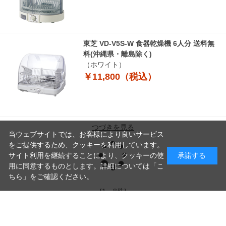
東芝 VD-V5S-W 食器乾燥機 6人分 送料無
料(沖縄県・離島除く)
（ホワイト）
￥11,800（税込）
つづきを見る
当ウェブサイトでは、お客様により良いサービス
読
をご提供するため、クッキーを利用しています。
サイト利用を継続することにより、クッキーの使
承諾する
用に同意するものとします。詳細については「
こ
ちら
」をご確認ください。
み
[1～8件]
9
件あります