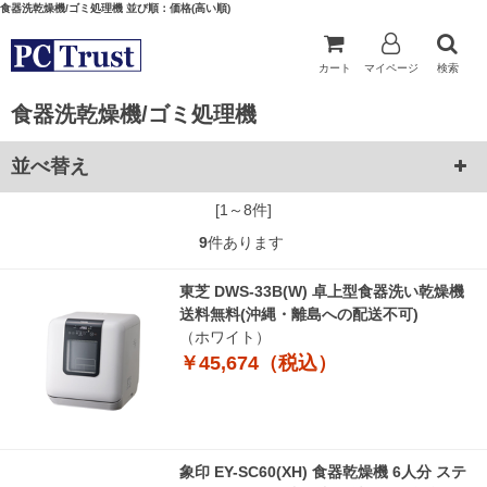
食器洗乾燥機/ゴミ処理機 並び順：価格(高い順)
カート
マイページ
検索
食器洗乾燥機/ゴミ処理機
並べ替え
[1～8件]
9
件あります
東芝 DWS-33B(W) 卓上型食器洗い乾燥機
送料無料(沖縄・離島への配送不可)
（ホワイト）
￥45,674（税込）
象印 EY-SC60(XH) 食器乾燥機 6人分 ステ