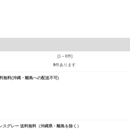
[1～8件]
9
件あります
 送料無料(沖縄・離島への配送不可)
 ステンレスグレー 送料無料（沖縄県・離島を除く）