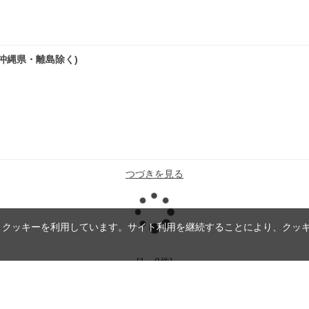
料(沖縄県・離島除く)
つづきを見る
読
、クッキーを利用しています。サイト利用を継続することにより、クッ
み
[1～8件]
9
件あります