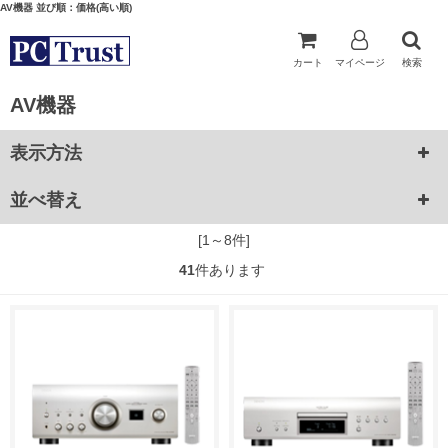
AV機器 並び順：価格(高い順)
カート
マイページ
検索
AV機器
表示方法
並べ替え
[1～8件]
41
件あります