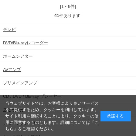
み
[1～8件]
41
件あります
テレビ
込
DVD/Blu-rayレコーダー
ホームシアター
み
AVアンプ
プリメインアンプ
中
CD / DVD / Blu-ray プレーヤー
当ウェブサイトでは、お客様により良いサービス
スピーカー
をご提供するため、クッキーを利用しています。
サイト利用を継続することにより、クッキーの使
承諾する
用に同意するものとします。詳細については「
こ
レコードプレーヤー
ちら
」をご確認ください。