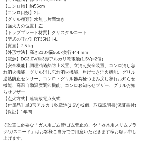
【コンロ幅】約56cm
【コンロ口数】2口
【グリル種類】水無し片面焼き
【強火力の位置】左
【トッププレート材質】クリスタルコート
【型式の呼び】RT35NJH-L
【質量】7.5 kg
【外形寸法】高さ218×幅560×奥行444 mm
【電源】DC3.0V(単3形アルカリ乾電池(1.5V)×2個)
【安全機能】調理油過熱防止装置、立消え安全装置、コンロ消し忘
れ消火機能、グリル消し忘れ消火機能、焦げつき消火機能、グリル
過熱防止センサー、コンロ・グリル器具栓つまみ戻し忘れお知らせ
機能、高温自動温度調節機能、コンロお知らせブザー、グリルお知
らせブザー
【点火方式】連続放電点火式
【付属品】単3形アルカリ乾電池(1.5V)×2個、取扱説明書(保証書付)
【保証】1年間
※設置に必要な「ガス用ゴム管/ゴム管止め」や「器具用スリムプラ
グ/ガスコード」はお客様ご自身でご用意いただきます様お願い申し
上げます。