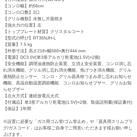
【コンロ幅】約56cm
【コンロ口数】2口
【グリル種類】水無し片面焼き
【強火力の位置】左
【トッププレート材質】クリスタルコート
【型式の呼び】RT35NJH-L
【質量】7.5 kg
【外形寸法】高さ218×幅560×奥行444 mm
【電源】DC3.0V(単3形アルカリ乾電池(1.5V)×2個)
【安全機能】調理油過熱防止装置、立消え安全装置、コンロ消し忘
れ消火機能、グリル消し忘れ消火機能、焦げつき消火機能、グリル
過熱防止センサー、コンロ・グリル器具栓つまみ戻し忘れお知らせ
機能、高温自動温度調節機能、コンロお知らせブザー、グリルお知
らせブザー
【点火方式】連続放電点火式
【付属品】単3形アルカリ乾電池(1.5V)×2個、取扱説明書(保証書付)
【保証】1年間
※設置に必要な「ガス用ゴム管/ゴム管止め」や「器具用スリムプラ
グ/ガスコード」はお客様ご自身でご用意いただきます様お願い申し
上げます。