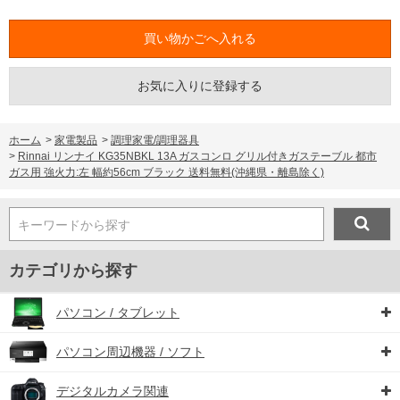
お気に入りに登録する
ホーム
>
家電製品
>
調理家電/調理器具
>
Rinnai リンナイ KG35NBKL 13A ガスコンロ グリル付きガステーブル 都市
ガス用 強火力:左 幅約56cm ブラック 送料無料(沖縄県・離島除く)
キーワードから探す
カテゴリから探す
パソコン / タブレット
パソコン周辺機器 / ソフト
デジタルカメラ関連