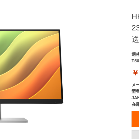
H
2
適
T5
￥
メ
型
JA
在