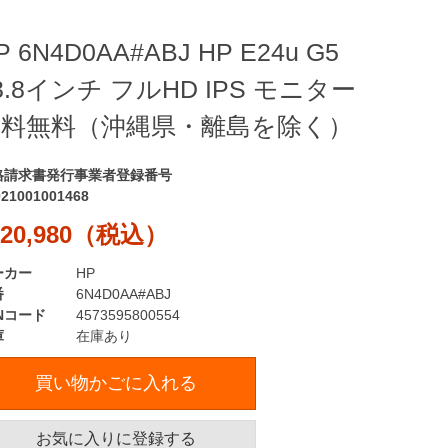
P 6N4D0AA#ABJ HP E24u G5
3.8インチ フルHD IPS モニター
送料無料（沖縄県・離島を除く）
格請求書発行事業者登録番号
021001001468
20,980（税込）
ーカー
HP
番
6N4D0AA#ABJ
Nコード
4573595800554
庫
在庫あり
買い物かごに入れる
お気に入りに登録する