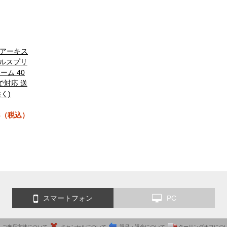
SS アーキス
カルスプリ
ーム 40
で対応 送
く)
78（税込）
スマートフォン
PC
ご来店方法について
キャンセルについて
返品・返金について
クーリングオフにつ