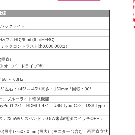
仕様
EDバックライト
h
Hz(フルHD)/8 bit (6 bit+FRC)
ナミックコントラスト比8,000,000:1）
°(垂直)
G）(※オーバードライブ時）
/ 50 ～ 60Hz
/ 左右：+45°～-45°/ 高さ：150mm / 回転：90°
ー、ブルーライト軽減機能
ayPort1.2×1、HDMI 1.4×1、USB Type-C×2、USB Type-
常：23.5W/サスペンド：0.5W未満/電源スイッチOFF：
357.0(最小)～507.0 mm(最大)（モニター台含む・画面直立状