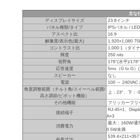
主な
ディスプレイサイズ
23.8インチ
パネル種類/タイプ
IPSパネル / L
アスペクト比
16:9
解像度/表示色(最大)
1,920×1,080 75
コントラスト比
1,000:1（ダイ
輝度
250 nits
視野角
178°(水平)/178
応答速度
5ms（G to 
スピーカー
なし
電源
100 ～ 240VAC 
角度調整範囲（チルト角/スイーベル範囲/
上：23°、下：-5°
高さ調節/ピボット機能）
その他機能
フリッカーフリ
RJ-45×1、Displ
接続端子
A×3
最大：160W/通
消費電力
0.5W未満
539.4×211×
外形寸法