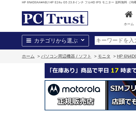
HP 6N4D0AA#ABJ HP E24u G5 23.8インチ フルHD IPS モニター 送料無
ホーム
カテゴリから選ぶ
ホーム
>
パソコン周辺機器 / ソフト
>
モニタ
>
HP 6N4