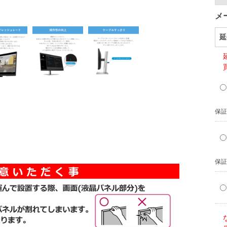
メ
延
保証
保証