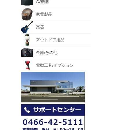
AV機器
家電製品
楽器
アウトドア用品
金庫/その他
電動工具/オプション