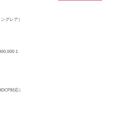
（ノングレア）
0,000:1
（HDCP対応）