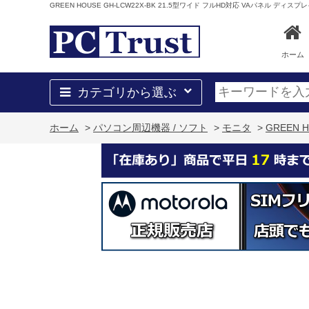
GREEN HOUSE GH-LCW22X-BK 21.5型ワイド フルHD対応 VAパネル デ
ホーム
カテゴリから選ぶ
ホーム
>
パソコン周辺機器 / ソフト
>
モニタ
>
GREEN