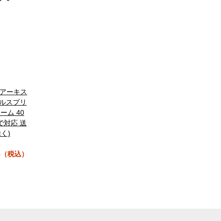
SS アーキス
カルスプリ
ーム 40
で対応 送
く)
78（税込）