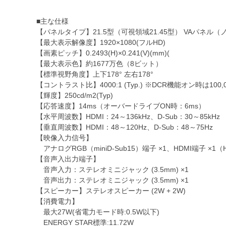
■主な仕様
【パネルタイプ】21.5型（可視領域21.45型） VAパネル
【最大表示解像度】1920×1080(フルHD)
【画素ピッチ】0.2493(H)×0.241(V)(mm)(
【最大表示色】約1677万色（8ビット）
【標準視野角度】上下178° 左右178°
【コントラスト比】4000:1 (Typ.) ※DCR機能オン時は100,00
【輝度】250cd/m2(Typ)
【応答速度】14ms（オーバードライブON時：6ms）
【水平周波数】HDMI：24～136kHz、D-Sub：30～85kHz
【垂直周波数】HDMI：48～120Hz、D-Sub：48～75Hz
【映像入力信号】
アナログRGB（miniD-Sub15）端子 ×1、HDMI端子 ×1
【音声入出力端子】
音声入力：ステレオミニジャック (3.5mm) ×1
音声出力：ステレオミニジャック (3.5mm) ×1
【スピーカー】ステレオスピーカー (2W + 2W)
【消費電力】
最大27W(省電力モード時:0.5W以下)
ENERGY STAR標準:11.72W