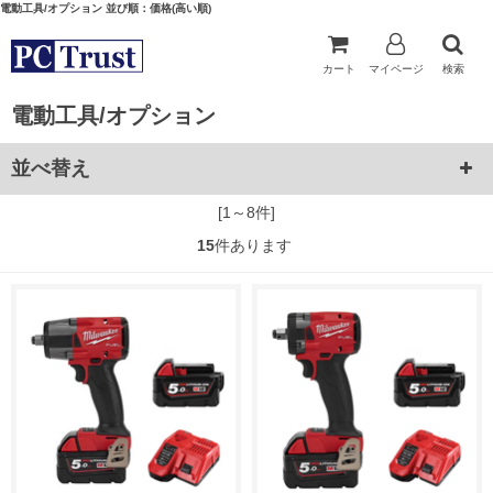
電動工具/オプション 並び順：価格(高い順)
カート
マイページ
検索
電動工具/オプション
並べ替え
[1～8件]
15
件あります