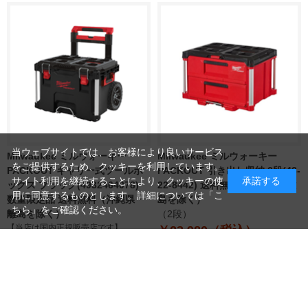
当ウェブサイトでは、お客様により良いサービス
Milwaukee ミルウォーキー
Milwaukee ミルウォーキー
をご提供するため、クッキーを利用しています。
PACKOUT キャリー式ツールボ
PACKOUT 引き出し収納 2段(48-
サイト利用を継続することにより、クッキーの使
承諾する
ックス ブラック(4932464078)
22-8442) 送料無料（沖縄県・離
用に同意するものとします。詳細については「
こ
数量限定品 送料無料（沖縄県・
島を除く）
ちら
」をご確認ください。
離島を除く）
（2段）
【当店は国内正規販売店です】
￥23,980（税込）
￥29,800（税込）
つづきを見る