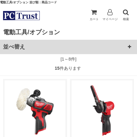
電動工具/オプション 並び順：商品コード
カート
マイページ
検索
電動工具/オプション
並べ替え
[1～8件]
15
件あります