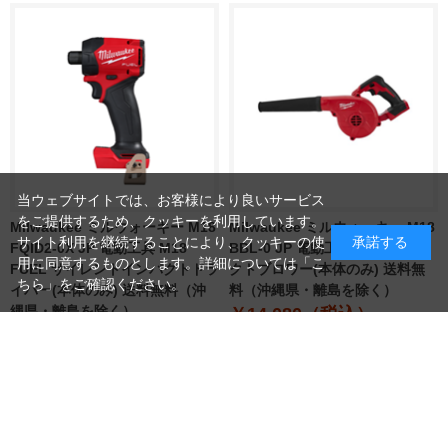
当ウェブサイトでは、お客様により良いサービス
をご提供するため、クッキーを利用しています。
Milwaukee ミルウォーキー M18
Milwaukee ミルウォーキー M18
サイト利用を継続することにより、クッキーの使
承諾する
FQID2-0X JP 電動工具 M18
BBL-0 JP 電動工具 M18 コンパ
用に同意するものとします。詳細については「
こ
FUEL サイレントインパクトドラ
クトブロワー(本体のみ) 送料無
ちら
」をご確認ください。
イバー(本体のみ) 送料無料（沖
料（沖縄県・離島を除く）
縄県・離島を除く）
￥14,080（税込）
￥38,280（税込）
つづきを見る
読