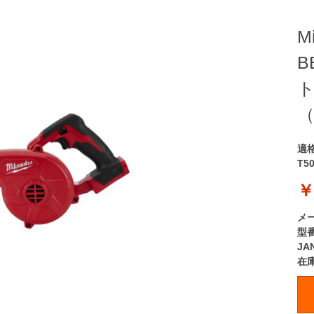
M
B
ト
適
T5
￥
メ
型
JA
在