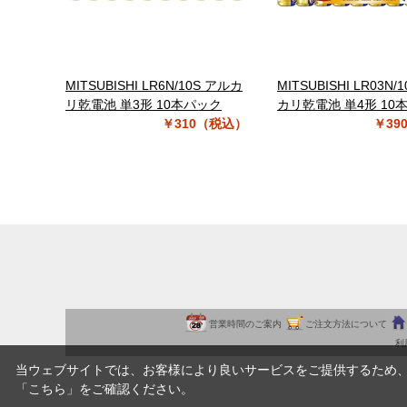
MITSUBISHI LR6N/10S アルカ
MITSUBISHI LR03N/
リ乾電池 単3形 10本パック
カリ乾電池 単4形 10
￥310（税込）
￥39
営業時間のご案内
ご注文方法について
利
当ウェブサイトでは、お客様により良いサービスをご提供するため
「
こちら
」をご確認ください。