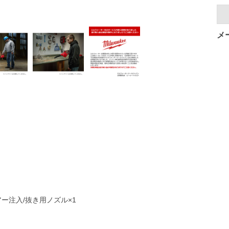
メ
エアー注入/抜き用ノズル×1