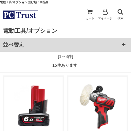
電動工具/オプション 並び順：商品名
カート
マイページ
検索
電動工具/オプション
並べ替え
[1～8件]
15
件あります