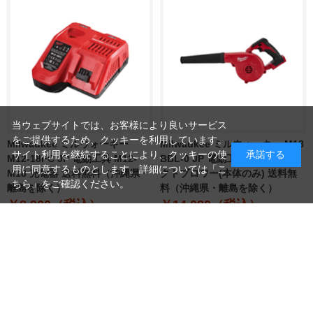
当ウェブサイトでは、お客様により良いサービス
をご提供するため、クッキーを利用しています。
Milwaukee ミルウォーキー
Milwaukee ミルウォーキー M18
サイト利用を継続することにより、クッキーの使
承諾する
M12-18FC JP 電動工具 M12-
BBL-0 JP 電動工具 M18 コンパ
用に同意するものとします。詳細については「
こ
M18 充電器 送料無料（沖縄県・
クトブロワー(本体のみ) 送料無
ちら
」をご確認ください。
離島を除く）
料（沖縄県・離島を除く）
￥8,900（税込）
￥14,080（税込）
つづきを見る
読