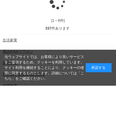
読
み
[1～8件]
337
件あります
生活家電
込
電話/FAX/ドアホン
当ウェブサイトでは、お客様により良いサービス
をご提供するため、クッキーを利用しています。
美容家電
み
サイト利用を継続することにより、クッキーの使
承諾する
用に同意するものとします。詳細については「
こ
空気清浄機/加湿器/除湿機
ちら
」をご確認ください。
健康家電
中
情報家電
食器洗乾燥機/ゴミ処理機