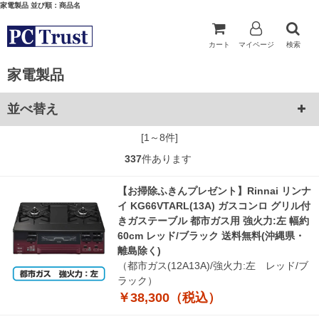
家電製品 並び順：商品名
カート
マイページ
検索
家電製品
並べ替え
[1～8件]
337
件あります
【お掃除ふきんプレゼント】Rinnai リンナ
イ KG66VTARL(13A) ガスコンロ グリル付
きガステーブル 都市ガス用 強火力:左 幅約
60cm レッド/ブラック 送料無料(沖縄県・
離島除く)
（都市ガス(12A13A)/強火力:左 レッド/ブ
ラック）
￥38,300（税込）