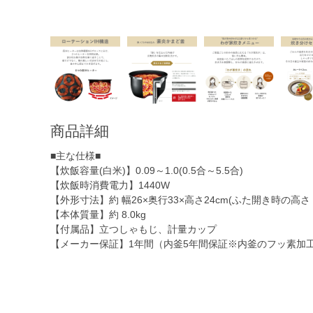
商品詳細
■主な仕様■
【炊飯容量(白米)】0.09～1.0(0.5合～5.5合)
【炊飯時消費電力】1440W
【外形寸法】約 幅26×奥行33×高さ24cm(ふた開き時の高さ 47
【本体質量】約 8.0kg
【付属品】立つしゃもじ、計量カップ
【メーカー保証】1年間（内釜5年間保証※内釜のフッ素加