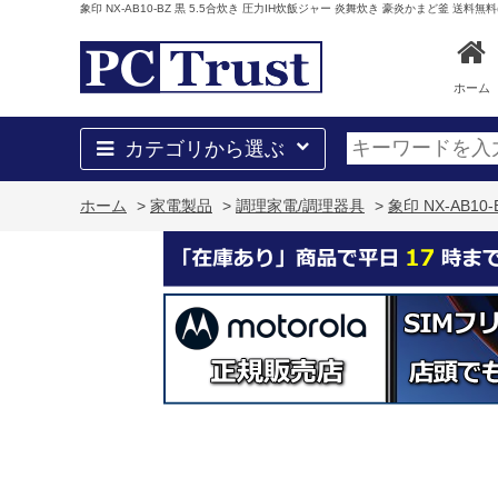
象印 NX-AB10-BZ 黒 5.5合炊き 圧力IH炊飯ジャー 炎舞炊き 豪炎かまど釜 送料無
ホーム
カテゴリから選ぶ
ホーム
>
家電製品
>
調理家電/調理器具
>
象印 NX-AB1