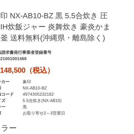
印 NX-AB10-BZ 黒 5.5合炊き 圧
IH炊飯ジャー 炎舞炊き 豪炎かま
釜 送料無料(沖縄県・離島除く)
格請求書発行事業者登録番号
021001001468
148,500（税込）
ーカー
象印
番
NX-AB10-BZ
Nコード
4974305232182
イズ
5.5合炊き(NX-AB10)
ラー
黒
庫
お取り寄せ2～3営業日
カラー