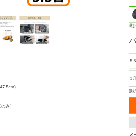
選
5.
1升
.5cm)
選択
工のみ）
メ