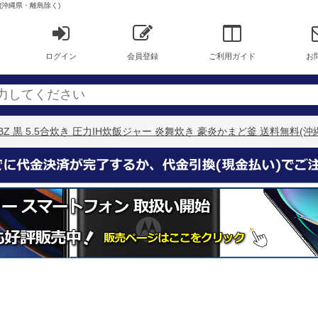
料(沖縄県・離島除く)
ログイン
会員登録
ご利用ガイド
お
0-BZ 黒 5.5合炊き 圧力IH炊飯ジャー 炎舞炊き 豪炎かまど釜 送料無料(