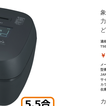
象
力
ど
適
T5
￥
メ
型
JA
サ
カ
在