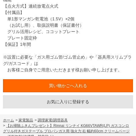
【点火方式】連続放電点火式
【付属品】
単1形マンガン乾電池（1.5V）×2個
（お試し用）、取扱説明書（保証書付）
グリル活用レシピ、ココットプレート
プレート固定枠
【保証】1年間
※設置に必要な「ガス用ゴム管/ゴム管止め」や「器具用スリムプラ
グ/ガスコード」は
お客様ご自身でご用意いただきます様お願い申し上げます。
お気に入りに登録する
ホーム
>
家電製品
>
調理家電/調理器具
>
【お掃除ふきんプレゼント】Rinnai リンナイ KG66VTAWR(LP) ガスコンロ
グリル付きガステーブル プロパンガス用 強火力:右 幅約60cm クリームベージ