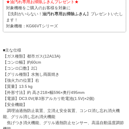
★油汚れ専用お掃除ふきんプレゼント★
対象機種をご購入のお客様を対象に
【洗剤がいらない！
油汚れ専用お掃除ふきん
】プレゼントいたし
ます！
対象機種：KG66VTシリーズ
■主な仕様
【ガス種類】都市ガス(12A13A)
【コンロ幅】約60cm
【コンロ口数】2口
【グリル種類】水無し両面焼き
【強火力の位置】右
【質量】13.5 kg
【外形寸法】約 高さ218×幅596×奥行495mm
【電源】DC3.0V(単3形アルカリ乾電池(1.5V)×2個)
【安全機能】
調理油過熱防止装置、立消え安全装置、コンロ消し忘れ消火機
能、グリル消し忘れ消火機能
焦げつき消火機能、グリル過熱防止センサー、高温自動温度調節
機能