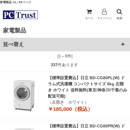
家電製品 14／85ページ
カート
マイページ
検索
家電製品
並べ替え
[1～8件]
337
件あります
【標準設置費込】日立 BD-CG80PL(W) ド
ラム式洗濯機 コンパクトサイズ 8kg 左開
き ホワイト 送料無料(東京/神奈川/千葉のみ
配送可能)
（左開き ホワイト）
￥185,000（税込）
【標準設置費込】日立 BD-CG80PR(W) ド