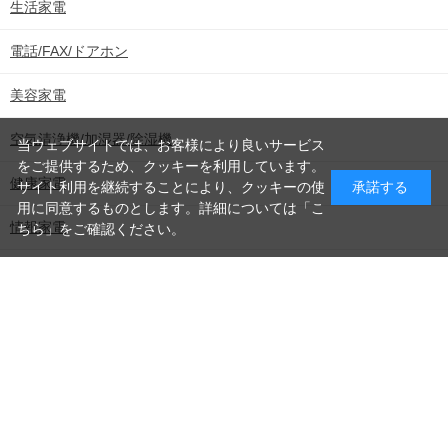
生活家電
込
電話/FAX/ドアホン
美容家電
み
空気清浄機/加湿器/除湿機
当ウェブサイトでは、お客様により良いサービス
をご提供するため、クッキーを利用しています。
健康家電
サイト利用を継続することにより、クッキーの使
承諾する
中
用に同意するものとします。詳細については「
こ
情報家電
ちら
」をご確認ください。
食器洗乾燥機/ゴミ処理機
季節家電
調理家電/調理器具
照明器具