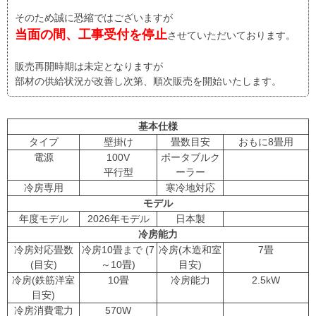
そのため誠に恐縮ではございますが
当面の間、工事受付を停止
させていただいております。
販売再開時期は未定となりますが
部材の供給状況が改善し次第、順次販売を開始いたします。
基本仕様
タイプ
壁掛け
畳数目安
おもに8畳用
電源
100V
ポータブルク
平行型
ーラー
冷房専用
寒冷地対応
モデル
年度モデル
2026年モデル
日本製
冷房能力
冷房対応畳数
冷房10畳まで (7
冷房(木造和室
7畳
(目安)
～10畳)
目安)
冷房(鉄筋洋室
10畳
冷房能力
2.5kW
目安)
冷房消費電力
570W