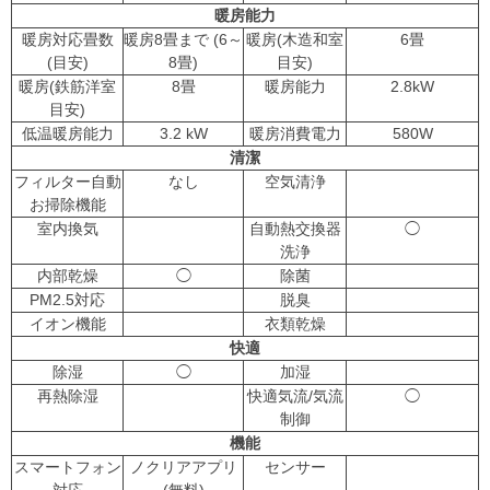
暖房能力
暖房対応畳数
暖房8畳まで (6～
暖房(木造和室
6畳
(目安)
8畳)
目安)
暖房(鉄筋洋室
8畳
暖房能力
2.8kW
目安)
低温暖房能力
3.2 kW
暖房消費電力
580W
清潔
フィルター自動
なし
空気清浄
お掃除機能
室内換気
自動熱交換器
◯
洗浄
内部乾燥
◯
除菌
PM2.5対応
脱臭
イオン機能
衣類乾燥
快適
除湿
◯
加湿
再熱除湿
快適気流/気流
◯
制御
機能
スマートフォン
ノクリアアプリ
センサー
対応
(無料)