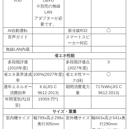
※別売の無線
LAN
アダプターが必
要です。
AI自動運転
新冷媒R32
◯
音声ガイド
スマートスピ
ーカー対応
無線LAN内蔵
省エネ性能
多段階評価
多段階評価点
3
(2010年度)
(2027年度)
省エネ基準達成
100%(2027年度)
省エネ性マー
◯
率
ク(緑)
通年エネルギー
6.6(JIS C
期間消費電力
717kWh(JIS C
消費効率
9612:2013)
量
9612:2013)
年間電気代(目
19359 円*1
安)
サイズ・重量
室内機サイズ
幅799x高さ298x
室外機サイズ
幅663x高さ541x奥
奥行305mm
行290mm