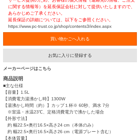
サービス提供のため、お客様の個人情報（連絡先の情報、ご注文
に関する情報等）を延長保証会社に対して提供いたしますので、
あらかじめご了承ください。
延長保証の詳細については、以下をご参照ください。
https://www.pc-trust.co.jp/shop/contents3/index.aspx
お気に入りに登録する
メーカーページはこちら
商品説明
■主な仕様
【容量】1.5L
【消費電力湯沸かし時】1300W
【湯沸かし時間（約）】カップ１杯※ 60秒、満水 7分
※室温・水温23℃、定格消費電力で沸かした場合
【外形寸法】
約 幅22.5×奥行16.5×高さ24 cm（本体のみ）
約 幅22.5×奥行16.5×高さ26 cm（電源プレート含む）
【本体質量】