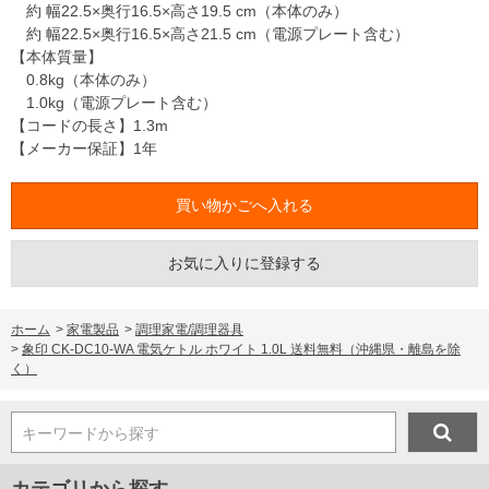
約 幅22.5×奥行16.5×高さ19.5 cm（本体のみ）
約 幅22.5×奥行16.5×高さ21.5 cm（電源プレート含む）
【本体質量】
0.8kg（本体のみ）
1.0kg（電源プレート含む）
【コードの長さ】1.3m
【メーカー保証】1年
お気に入りに登録する
ホーム
>
家電製品
>
調理家電/調理器具
>
象印 CK-DC10-WA 電気ケトル ホワイト 1.0L 送料無料（沖縄県・離島を除
く）
キーワードから探す