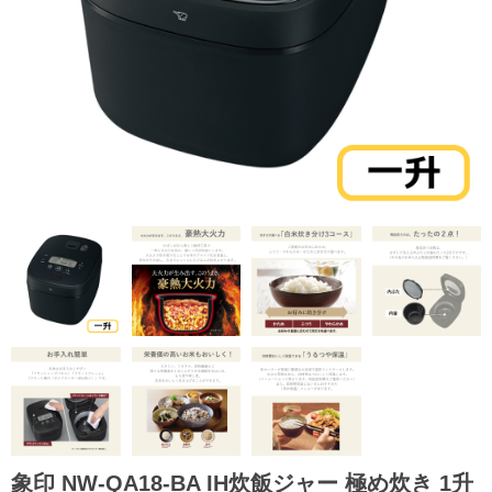
象印 NW-QA18-BA IH炊飯ジャー 極め炊き 1升