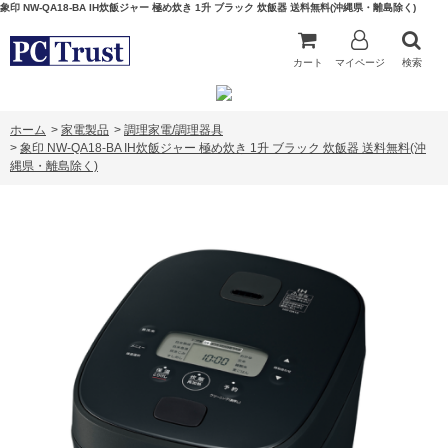
象印 NW-QA18-BA IH炊飯ジャー 極め炊き 1升 ブラック 炊飯器 送料無料(沖縄県・離島除く)
カート
マイページ
検索
ホーム
>
家電製品
>
調理家電/調理器具
>
象印 NW-QA18-BA IH炊飯ジャー 極め炊き 1升 ブラック 炊飯器 送料無料(沖
縄県・離島除く)