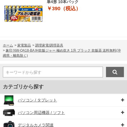
単4形 10本パック
￥390（税込）
ホーム
>
家電製品
>
調理家電/調理器具
>
象印 NW-QA18-BA IH炊飯ジャー 極め炊き 1升 ブラック 炊飯器 送料無料(沖
縄県・離島除く)
キーワードから探す
カテゴリから探す
パソコン / タブレット
パソコン周辺機器 / ソフト
デジタルカメラ関連