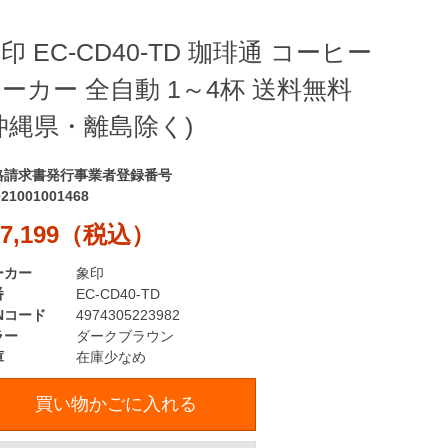
印 EC-CD40-TD 珈琲通 コーヒー
ーカー 全自動 1～4杯 送料無料
沖縄県・離島除く)
格請求書発行事業者登録番号
021001001468
7,199（税込）
ーカー
象印
番
EC-CD40-TD
Nコード
4974305223982
ラー
ダークブラウン
庫
在庫少なめ
買い物かごに入れる