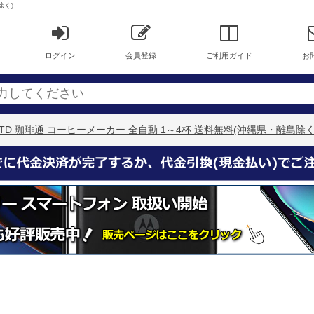
除く)
ログイン
会員登録
ご利用ガイド
お
40-TD 珈琲通 コーヒーメーカー 全自動 1～4杯 送料無料(沖縄県・離島除く