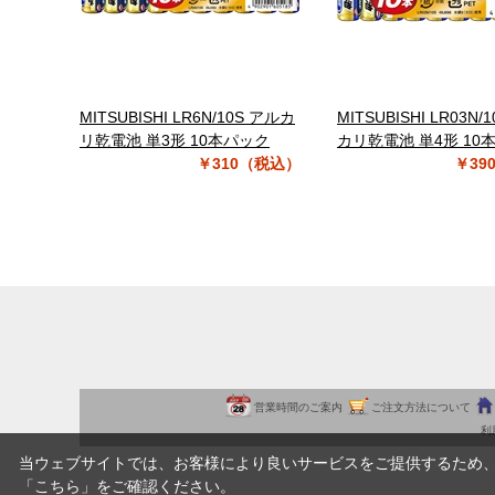
MITSUBISHI LR6N/10S アルカ
MITSUBISHI LR03N/
リ乾電池 単3形 10本パック
カリ乾電池 単4形 10
￥310（税込）
￥39
営業時間のご案内
ご注文方法について
利
当ウェブサイトでは、お客様により良いサービスをご提供するため
「
こちら
」をご確認ください。