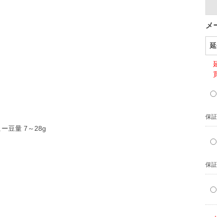
メ
延
保証
豆量 7～28g
保証