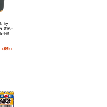
N. by
とう 電動ポ
料(沖縄
95（税込）