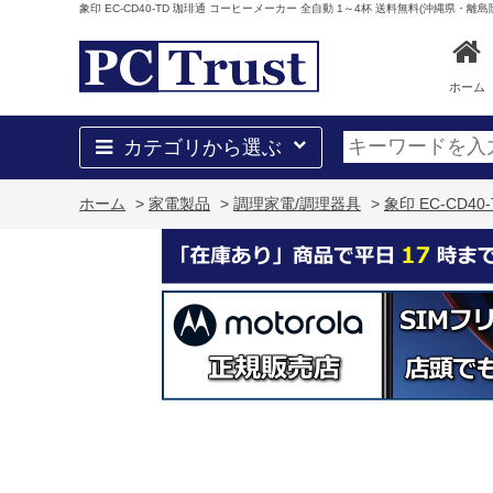
象印 EC-CD40-TD 珈琲通 コーヒーメーカー 全自動 1～4杯 送料無料(沖縄県・離島
ホーム
カテゴリから選ぶ
ホーム
>
家電製品
>
調理家電/調理器具
>
象印 EC-CD