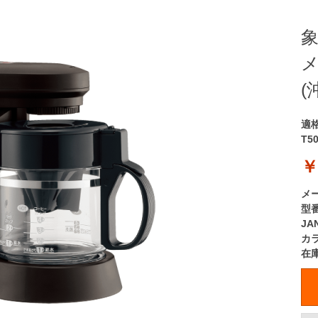
象
メ
(
適
T5
￥
メ
型
JA
カ
在