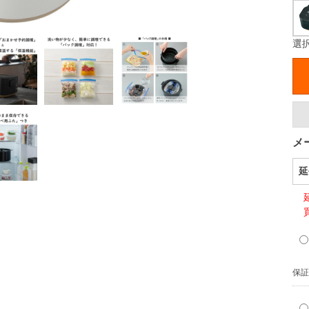
選
メ
延
保証