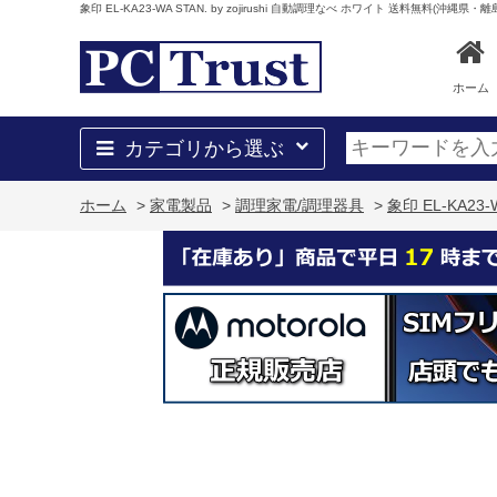
象印 EL-KA23-WA STAN. by zojirushi 自動調理なべ ホワイト 送料無料(沖縄県・
ホーム
カテゴリから選ぶ
ホーム
>
家電製品
>
調理家電/調理器具
>
象印 EL-KA23