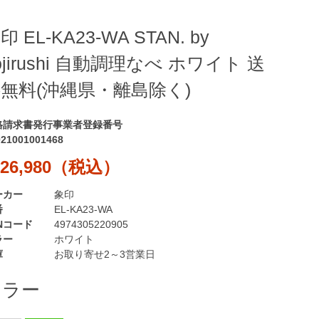
印 EL-KA23-WA STAN. by
ojirushi 自動調理なべ ホワイト 送
無料(沖縄県・離島除く)
格請求書発行事業者登録番号
021001001468
26,980（税込）
ーカー
象印
番
EL-KA23-WA
Nコード
4974305220905
ラー
ホワイト
庫
お取り寄せ2～3営業日
カラー