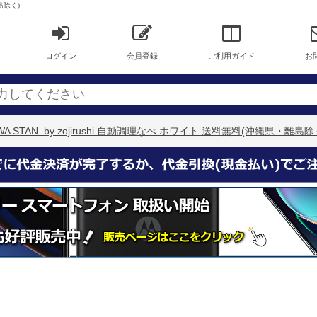
離島除く)
ログイン
会員登録
ご利用ガイド
お
-WA STAN. by zojirushi 自動調理なべ ホワイト 送料無料(沖縄県・離島除