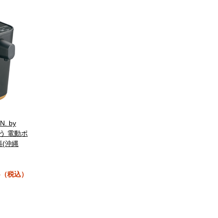
N. by
とう 電動ポ
料(沖縄
95（税込）