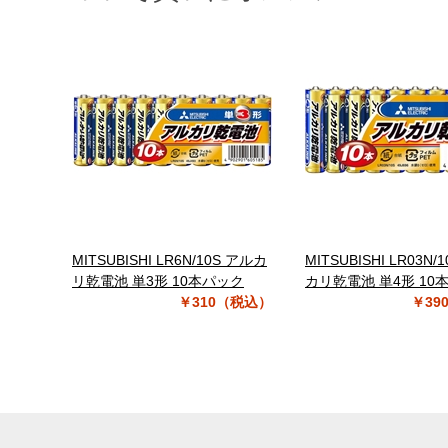
MITSUBISHI LR6N/10S アルカ
MITSUBISHI LR03N/
リ乾電池 単3形 10本パック
カリ乾電池 単4形 10
￥310（税込）
￥39