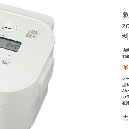
象
z
料
適
T5
￥
メ
型
JA
カ
在