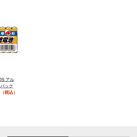
10S アル
本パック
0（税込）