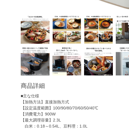
商品詳細
■主な仕様
【加熱方法】直接加熱方式
【設定温度範囲】100/90/80/70/60/50/40℃
【消費電力】900W
【最大調理容量】2.3L
白米：0.18～0.54L、豆料理：1.0L