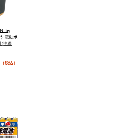
N. by
とう 電動ポ
料(沖縄
95（税込）