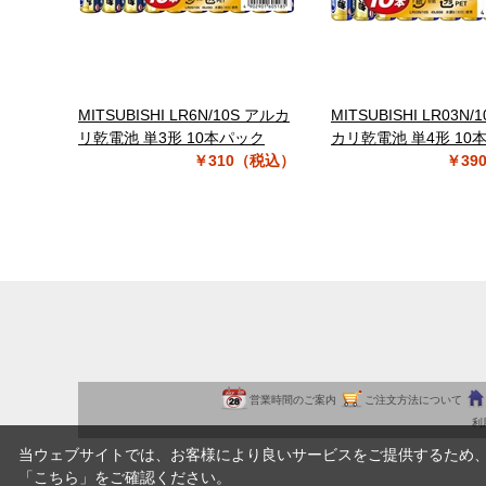
MITSUBISHI LR6N/10S アルカ
MITSUBISHI LR03N/
リ乾電池 単3形 10本パック
カリ乾電池 単4形 10
￥310（税込）
￥39
営業時間のご案内
ご注文方法について
利
当ウェブサイトでは、お客様により良いサービスをご提供するため
「
こちら
」をご確認ください。