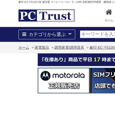
象印 EC-YS100-XB 珈琲通 コーヒーメーカー 3～10杯 送料無料(沖縄県・離島除く)
ホーム
カテゴリから選ぶ
ホーム
>
家電製品
>
調理家電/調理器具
>
象印 EC-YS1