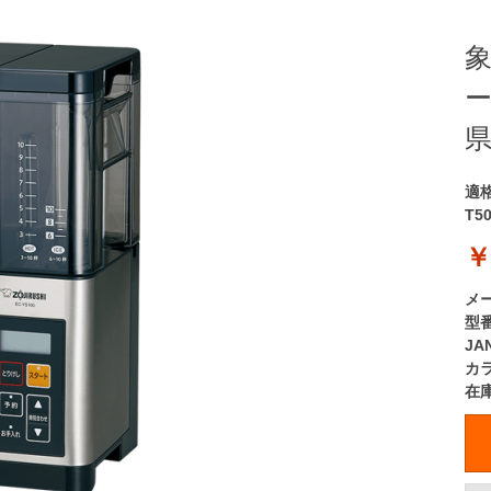
象
ー
県
適
T5
￥
メ
型
JA
カ
在