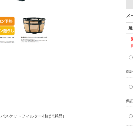
メ
延
保証
保証
バスケットフィルター4枚(消耗品)