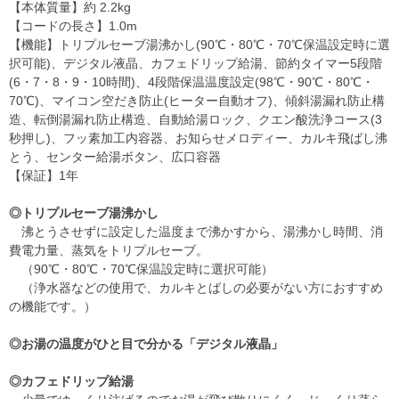
【本体質量】約 2.2kg
【コードの長さ】1.0m
【機能】トリプルセーブ湯沸かし(90℃・80℃・70℃保温設定時に選
択可能)、デジタル液晶、カフェドリップ給湯、節約タイマー5段階
(6・7・8・9・10時間)、4段階保温温度設定(98℃・90℃・80℃・
70℃)、マイコン空だき防止(ヒーター自動オフ)、傾斜湯漏れ防止構
造、転倒湯漏れ防止構造、自動給湯ロック、クエン酸洗浄コース(3
秒押し)、フッ素加工内容器、お知らせメロディー、カルキ飛ばし沸
とう、センター給湯ボタン、広口容器
【保証】1年
◎トリプルセーブ湯沸かし
沸とうさせずに設定した温度まで沸かすから、湯沸かし時間、消
費電力量、蒸気をトリプルセーブ。
（90℃・80℃・70℃保温設定時に選択可能）
（浄水器などの使用で、カルキとばしの必要がない方におすすめ
の機能です。）
◎お湯の温度がひと目で分かる「デジタル液晶」
◎カフェドリップ給湯