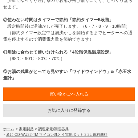
少量でゆっくり注げるのでお湯が飛び散りにくく、じっくり蒸ら
せます。
◎使わない時間はタイマーで節約「節約タイマー5段階」
設定時間後に湯沸かしが完了します。（6・7・8・9・10時間）
（節約タイマー設定中は湯沸かしを開始するまでヒーターへの通
電を停止するので消費電力量を節約できます）
◎用途に合わせて使い分けられる「4段階保温温度設定」
（98℃・90℃・80℃・70℃）
◎お湯の残量がとっても見やすい「ワイドウインドウ」&「赤玉水
量計」
お気に入りに登録する
ホーム
>
家電製品
>
調理家電/調理器具
>
象印 CD-WU22-TM マイコン沸とう電動ポット 2.2L 送料無料