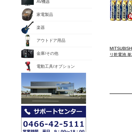
AV機器
家電製品
楽器
アウトドア用品
MITSUBIS
金庫/その他
リ乾電池 単
電動工具/オプション