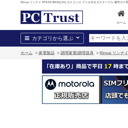
Rinnai リンナイ RTE597BKR(13A) ガスコンロ グリル付きガステーブル 都市ガ
ホーム
カテゴリから選ぶ
ホーム
>
家電製品
>
調理家電/調理器具
>
Rinnai リン