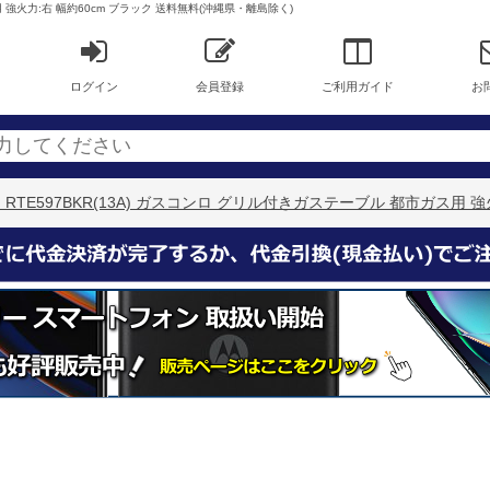
ス用 強火力:右 幅約60cm ブラック 送料無料(沖縄県・離島除く)
ログイン
会員登録
ご利用ガイド
お
ナイ RTE597BKR(13A) ガスコンロ グリル付きガステーブル 都市ガス用