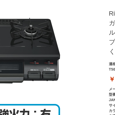
R
ル
ブ
く
適
T5
￥
メ
型
JA
サ
カ