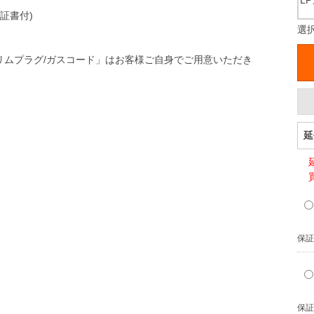
L
証書付)
選択
リムプラグ/ガスコード」はお客様ご自身でご用意いただき
延
保証
保証