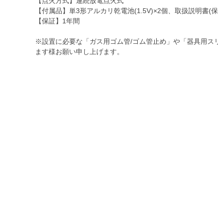
【点火方式】連続放電点火式
【付属品】単3形アルカリ乾電池(1.5V)×2個、取扱説明書(保
【保証】1年間
※設置に必要な「ガス用ゴム管/ゴム管止め」や「器具用ス
ます様お願い申し上げます。