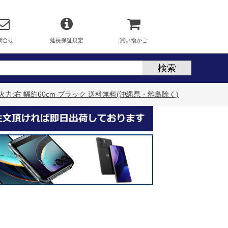
問合せ
延長保証規定
買い物かご
 強火力:右 幅約60cm ブラック 送料無料(沖縄県・離島除く)