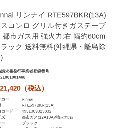
innai リンナイ RTE597BKR(13A)
ガスコンロ グリル付きガステーブ
 都市ガス用 強火力:右 幅約60cm
ラック 送料無料(沖縄県・離島除
)
格請求書発行事業者登録番号
021001001468
21,420（税込）
ーカー
Rinnai
番
RTE597BKR(13A)
Nコード
4951309323832
イズ
都市ガス(12A13A)/強火力:右
ラー
ブラック