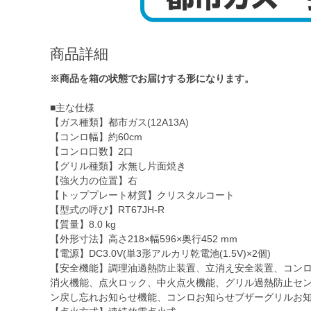
商品詳細
※商品を箱の状態でお届けする形になります。
■主な仕様
【ガス種類】都市ガス(12A13A)
【コンロ幅】約60cm
【コンロ口数】2口
【グリル種類】水無し片面焼き
【強火力の位置】右
【トッププレート材質】クリスタルコート
【型式の呼び】RT67JH-R
【質量】8.0 kg
【外形寸法】高さ218×幅596×奥行452 mm
【電源】DC3.0V(単3形アルカリ乾電池(1.5V)×2個)
【安全機能】調理油過熱防止装置、立消え安全装置、コン
消火機能、点火ロック、中火点火機能、グリル過熱防止セ
ン戻し忘れお知らせ機能、コンロお知らせブザーグリルお