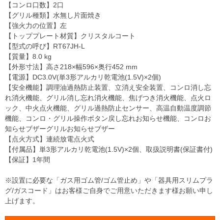
【コンロ口数】2口
【グリル種類】水無し片面焼き
【強火力の位置】左
【トッププレート材質】クリスタルコート
【型式の呼び】RT67JH-L
【質量】8.0 kg
【外形寸法】高さ218×幅596×奥行452 mm
【電源】DC3.0V(単3形アルカリ乾電池(1.5V)×2個)
【安全機能】調理油過熱防止装置、立消え安全装置、コンロ消し忘
れ消火機能、グリル消し忘れ消火機能、焦げつき消火機能、点火ロ
ック、中火点火機能、グリル過熱防止センサー、高温自動温度調節
機能、コンロ・グリル操作ボタン戻し忘れお知らせ機能、コンロお
知らせブザーグリルお知らせブザー
【点火方式】連続放電点火式
【付属品】単3形アルカリ乾電池(1.5V)×2個、取扱説明書(保証書付)
【保証】1年間
※設置に必要な「ガス用ゴム管/ゴム管止め」や「器具用スリムプラ
グ/ガスコード」はお客様ご自身でご用意いただきます様お願い申し
上げます。