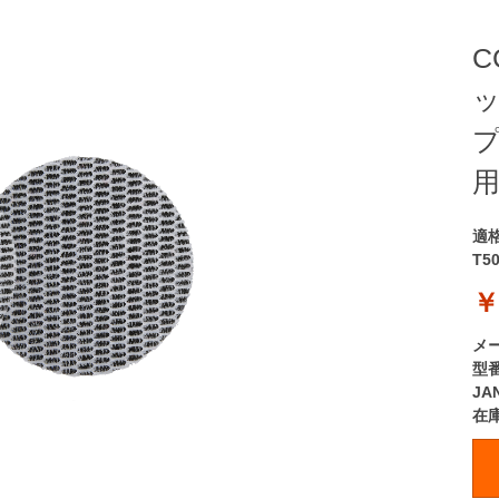
C
ッ
プ
用
適
T5
￥
メ
型
JA
在