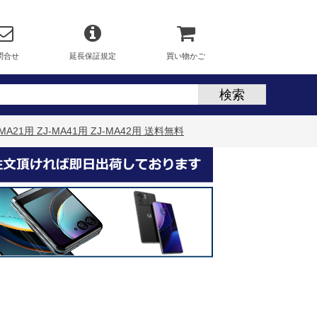
問合せ
延長保証規定
買い物かご
21用 ZJ-MA41用 ZJ-MA42用 送料無料