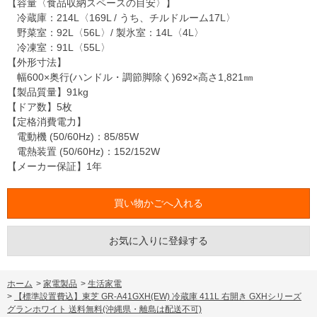
【容量〈食品収納スペースの目安〉】
冷蔵庫：214L〈169L / うち、チルドルーム17L〉
野菜室：92L〈56L〉/ 製氷室：14L〈4L〉
冷凍室：91L〈55L〉
【外形寸法】
幅600×奥行(ハンドル・調節脚除く)692×高さ1,821㎜
【製品質量】91kg
【ドア数】5枚
【定格消費電力】
電動機 (50/60Hz)：85/85W
電熱装置 (50/60Hz)：152/152W
【メーカー保証】1年
お気に入りに登録する
ホーム
>
家電製品
>
生活家電
>
【標準設置費込】東芝 GR-A41GXH(EW) 冷蔵庫 411L 右開き GXHシリーズ
グランホワイト 送料無料(沖縄県・離島は配送不可)