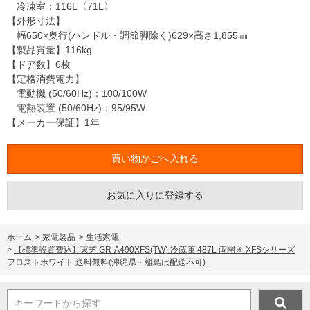
冷凍室：116L〈71L〉
【外形寸法】
幅650×奥行(ハンドル・調節脚除く)629×高さ1,855㎜
【製品質量】116kg
【ドア数】6枚
【定格消費電力】
電動機 (50/60Hz)：100/100W
電熱装置 (50/60Hz)：95/95W
【メーカー保証】1年
お気に入りに登録する
ホーム
>
家電製品
>
生活家電
>
【標準設置費込】東芝 GR-A490XFS(TW) 冷蔵庫 487L 両開き XFSシリーズ
フロストホワイト 送料無料(沖縄県・離島は配送不可)
キーワードから探す